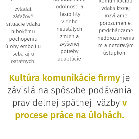
komunikáciou
odolnosti a
vďaka ktorej
zvládať
flexibility
rozvíjame
záťažové
v dobe
porozumenie,
situácie vďaka
neustálych
predchádzame
hlbokému
zmien a
nedorozumenia
pochopeniu
zvýšenej
m a nezdravým
úlohy emócií u
potreby
ústupkom
seba aj u
adaptácie
ostatných
Kultúra komunikácie firmy
je
závislá na spôsobe podávania
pravidelnej spätnej väzby
v
procese práce na úlohách.