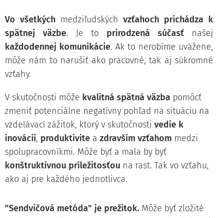
Vo všetkých
medziľudských
vzťahoch
prichádza k
spätnej väzbe
.
Je to
prirodzená súčasť
našej
každodennej komunikácie
. Ak to nerobíme uvážene,
môže nám to narušiť ako pracovné, tak aj súkromné
vzťahy.
V skutočnosti môže
kvalitná spätná väzba
pomôcť
zmeniť potenciálne negatívny pohľad na situáciu na
vzdelávací zážitok, ktorý v skutočnosti
vedie k
inovácii
,
produktivite
a
zdravším vzťahom
medzi
spolupracovníkmi. Môže byť a mala by byť
konštruktívnou príležitosťou
na rast. Tak vo vzťahu,
ako aj pre každého jednotlivca.
"Sendvičová metóda" je prežitok
.
Môže byť zložité