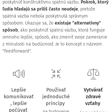
poskytnúť konštruktívnu spätnú väzbu.
Pokrok, ktorý
ľudia hľadajú sa príliš často neudeje
, pretože
spätná väzba nebola poskytnutá správnym
spôsobom. Ukazuje sa, že
existuje "alternatívny"
spôsob
, ako poskytnúť spätnú väzbu, ktorá funguje
omnoho lepšie, spôsob, ako zmeniť svoje zameranie
z minulosti na budúcnosť. Je to koncept s názvom
"feedforward".
Lepšie
Používať
Vytvárať
komunikovať
jednoduché
zdravé
, lepšie
princípy
vzťahy
počúvať
na budovanie