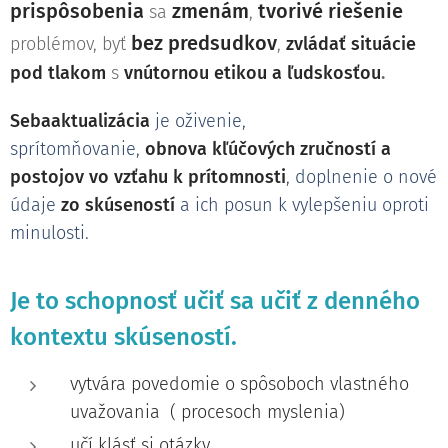
prispôsobenia
zmenám
tvorivé riešenie
sa
,
bez predsudkov
problémov, byť
,
zvládať situácie
pod
tlakom
s
vnútornou etikou a ľudskosťou
.
Sebaaktualizácia
je oživenie,
sprítomňovanie,
obnova
kľúčových zručností a
postojov
vo vzťahu k
prítomnosti
, doplnenie o nové
údaje
zo skúseností
a ich posun k vylepšeniu oproti
minulosti.
Je to schopnosť učiť sa učiť z denného
kontextu skúseností.
vytvára povedomie o spôsoboch vlastného
uvažovania ( procesoch myslenia)
učí klásť si otázky