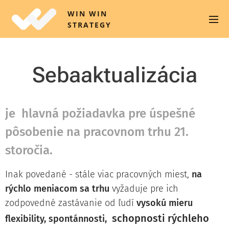
WIN WIN
STRATEGY
Sebaaktualizácia
je hlavná požiadavka pre úspešné
pôsobenie na pracovnom trhu 21.
storočia.
Inak povedané - stále viac pracovných miest,
na
rýchlo meniacom sa trhu
vyžaduje pre ich
zodpovedné zastávanie od ľudí
v
ysokú mieru
schopnosti rýchleho
flexibility, spontánnosti,